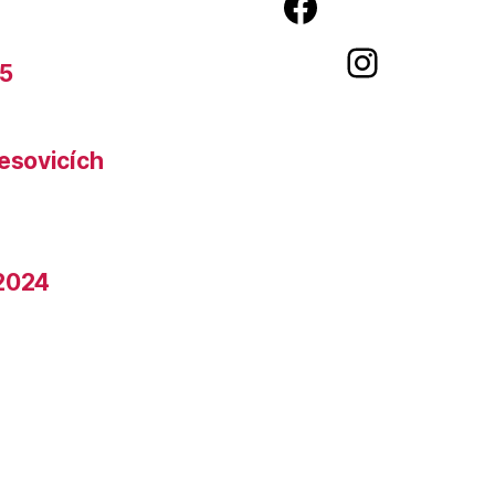
Facebook ŘKF Kostelec na Hané
Instagram ŘKF Kostelec na Hané
25
esovicích
.2024