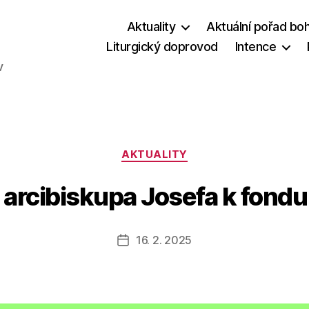
Aktuality
Aktuální pořad bo
Liturgický doprovod
Intence
v
Rubriky
AKTUALITY
e arcibiskupa Josefa k fon
16. 2. 2025
Datum
příspěvku