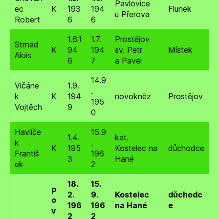
Pavlovice
ec
K
193
194
Flunek
u Přerova
Robert
6
6
1.6.1
1.7.
Prostějov
Strnad
K
94
194
sv. Petr
Místek
Alois
6
7
a Pavel
14.9
Vičáne
1.9.
.
k
K
194
novokněz
Prostějov
195
Vojtěch
9
0
Havlíče
15.9
1.4.
kat.
k
.
K
195
Kostelec na
důchodce
Františ
196
3
Hané
ek
2
18.
15.
p
2.
9.
Kostelec
důchodc
o
196
196
na Hané
e
v
2
2