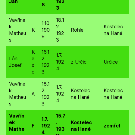
Jan
192
8
3
Vavříne
18.1
1.10.
k
2.
Kostelec
K
190
Rohle
Matheu
192
na Hané
9
s
3
K
16.1
1.7.
Lón
e
2.
192
z Určic
Určice
Josef
x
192
4
c
3
Vavříne
18.1
1.7.
k
2.
Kostelec
Kostelec
A
192
Matheu
192
na Hané
na Hané
4
s
3
Vavřín
15.7
1.7.
ek
.
Kostelec
F
192
zemřel
Mathe
193
na Hané
4