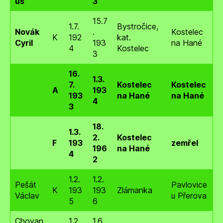
us
3
15.7
1.7.
Bystročice,
Novák
.
Kostelec
K
192
kat.
Cyril
193
na Hané
4
Kostelec
3
16.
1.3.
7.
Kostelec
Kostelec
A
193
193
na Hané
na Hané
4
3
18.
1.3.
2.
Kostelec
F
193
zemřel
196
na Hané
4
2
1.2.
1.2.
Pešát
Pavlovice
K
193
193
Zlámanka
Václav
u Přerova
5
6
Chovan
1.2.
1.6.