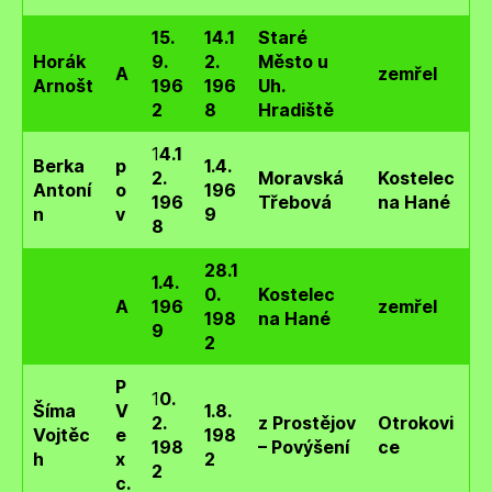
15.
14.1
Staré
Horák
9.
2.
Město u
A
zemřel
Arnošt
196
196
Uh.
2
8
Hradiště
1
4.1
Berka
p
1.4.
2.
Moravská
Kostelec
Antoní
o
196
196
Třebová
na Hané
n
v
9
8
28.1
1.4.
0.
Kostelec
A
196
zemřel
198
na Hané
9
2
P
1
0.
Šíma
V
1.8.
2.
z Prostějov
Otrokovi
Vojtěc
e
198
198
– Povýšení
ce
h
x
2
2
c.