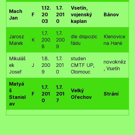
1.12.
1.7.
Vsetín,
Mach
F
20
201
vojenský
Bánov
Jan
03
0
kaplan
1.7.
1.7.
Jarosz
dle dispozic
Klenovice
K
200
200
Marek
řádu
na Hané
8
9
Mikuláš
1.8.
1.7.
studen
novokněz
ek
J
200
201
CMTF UP,
, Vsetín
Josef
9
0
Olomouc
Matyá
1.7.
1.7.
š
Velký
F
201
201
Strání
Stanisl
Ořechov
0
7
av