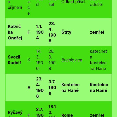
a
zi
Odkud přišel
el
šel
odešel
příjmení
c
e
23.
Kotvič
1. 1.
4.
ka
F
190
Štíty
zemřel
190
Ondřej
4
8
14.
26.
katechet
Svozil
3.
9.
a
K
Buchlovice
Rudolf
190
190
Kostelec
6
9
na Hané
23.
3.7.
4.
Kostelec
Kostelec
A
190
190
na Hané
na Hané
8
8
18.1
3.7.
Rýšavý
2.
F
190
Rohle
zemřel