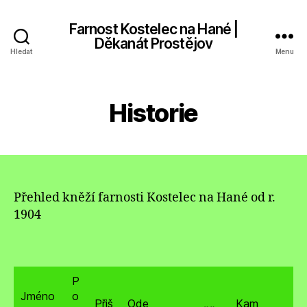
Farnost Kostelec na Hané |
Děkanát Prostějov
Hledat
Menu
Historie
Přehled kněží farnosti Kostelec na Hané od r.
1904
P
Jméno
o
Přiš
Ode
Kam