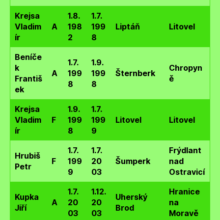
Krejsa
1.8.
1.7.
Vladim
A
198
199
Liptáň
Litovel
ír
2
8
Beníče
1.7.
1.9.
k
Chropyn
A
199
199
Šternberk
Františ
ě
8
8
ek
Krejsa
1.9.
1.7.
Vladim
F
199
199
Litovel
Litovel
ír
8
9
1.7.
1.7.
Frýdlant
Hrubiš
F
199
20
Šumperk
nad
Petr
9
03
Ostravicí
1.7.
1.12.
Hranice
Kupka
Uherský
A
20
20
na
Jiří
Brod
03
03
Moravě